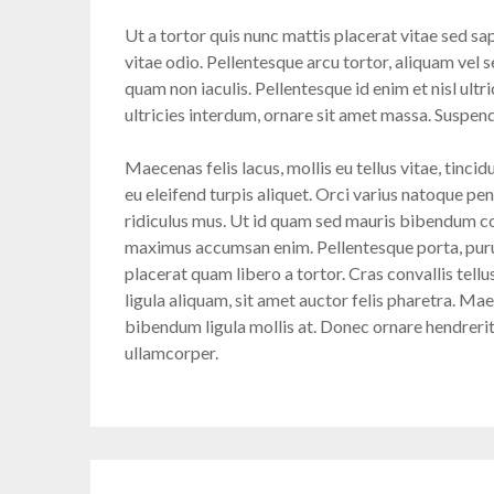
Ut a tortor quis nunc mattis placerat vitae sed sa
vitae odio. Pellentesque arcu tortor, aliquam vel 
quam non iaculis. Pellentesque id enim et nisl ultr
ultricies interdum, ornare sit amet massa. Suspe
Maecenas felis lacus, mollis eu tellus vitae, tinci
eu eleifend turpis aliquet. Orci varius natoque pe
ridiculus mus. Ut id quam sed mauris bibendum conv
maximus accumsan enim. Pellentesque porta, purus
placerat quam libero a tortor. Cras convallis tellu
ligula aliquam, sit amet auctor felis pharetra. Maec
bibendum ligula mollis at. Donec ornare hendrerit e
ullamcorper.