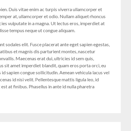
pien. Duis vitae enim ac turpis viverra ullamcorper et
semper at, ullamcorper et odio. Nullam aliquet rhoncus
icies vulputate in a magna. Ut lectus eros, imperdiet at
ndisse tempus neque ut congue aliquam.
dunt sodales elit. Fusce placerat ante eget sapien egestas,
natibus et magnis dis parturient montes, nascetur
allis. Maecenas erat dui, ultricies id sem quis,
 sit amet imperdiet blandit, quam eros porta orci, eu
s id sapien congue sollicitudin. Aenean vehicula lacus vel
enas id nisi velit. Pellentesque mattis ligula leo, id
st at finibus. Phasellus in ante id nulla pharetra